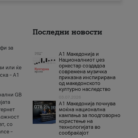
Последни новости
ифи за
А1 Македонија и
Националниот џез
оркестар создадоа
ви или ќе
современа музичка
ска – A1
приказна инспирирана
од македонското
културно наследство
онални GB
03.07.2026
јата
A1 Македонија почнува
тернет
моќна национална
кампања за поодговорно
 можност
користење на
т, со
технологијата во
nce –
сообраќајот