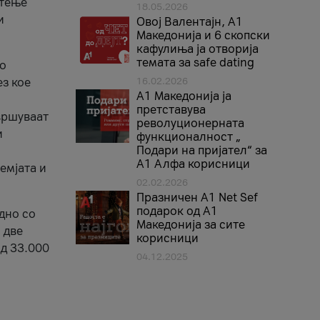
стење
18.05.2026
и
Овој Валентајн, A1
Македонија и 6 скопски
кафулиња ја отворија
темата за safe dating
во
ез кое
16.02.2026
А1 Македонија ја
претставува
вршуваат
револуционерната
и
функционалност „
Подари на пријател“ за
А1 Алфа корисници
емјата и
02.02.2026
Празничен A1 Net Sеf
подарок од А1
дно со
Македонија за сите
 две
корисници
од 33.000
04.12.2025