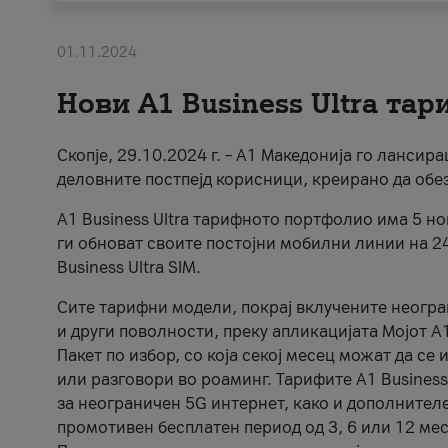
01.11.2024
Нови А1 Business Ultra та
Скопје, 29.10.2024 г. – А1 Македонија го ланси
деловните постпејд корисници, креирано да обе
A1 Business Ultra тарифното портфолио има 5 н
ги обноват своите постојни мобилни линии на 2
Business Ultra SIM.
Сите тарифни модели, покрај вклучените неогр
и други поволности, преку апликацијата Мојот 
Пакет по избор, со која секој месец можат да се
или разговори во роаминг. Тарифите A1 Business U
за неограничен 5G интернет, како и дополнителен
промотивен бесплатен период од 3, 6 или 12 месе