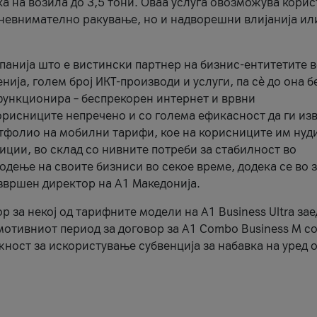
ка на возила до 3,5 тони. Оваа услуга овозможува кори
, невнимателно ракување, но и надворешни влијанија ил
панија што е вистински партнер на бизнис-ентитетите 
ија, голем број ИКТ-производи и услуги, па сè до она б
функционира – беспрекорен интернет и врвни
орисниците непречено и со голема ефикасност да ги из
ртфолио на мобилни тарифи, кое на корисниците им нуд
фиции, во склад со нивните потреби за стабилност во
дење на своите бизниси во секое време, додека се во з
извршен директор на А1 Македонија.
за некој од тарифните модели на A1 Business Ultra зае
мотивниот период за договор за A1 Combo Business M со
жност за искористување субвенција за набавка на уред 