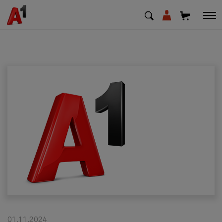
МК
EN
SQ
Приватни
Деловни
Поддршка
Надополни кредит
Плати сметка
01.11.2024