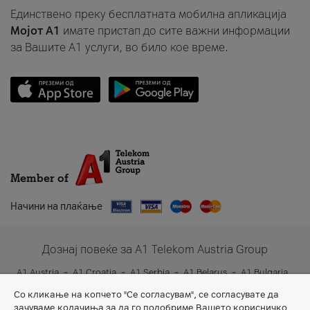
Единствено преку бесплатната мобилна апликација
Мојот A1
имате пристап до сите важни информации
за Вашите A1 услуги, во било кое време.
Member of
Начини на плаќање
Дознај повеќе за A1 Telekom Austria Group
A1 Austria
A1 Croatia
A1 Serbia
A1 Belarus
A1 Bulgaria
A1 Slovenia
A1 Digital
Со кликање на копчето "Се согласувам", се согласувате да
зачуваме колачиња за да го подобриме Вашето корисничко