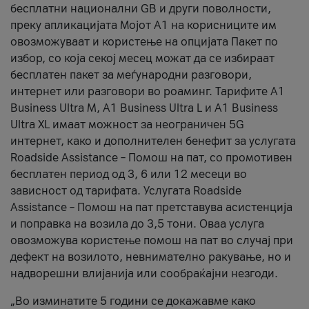
бесплатни национални GB и други поволности,
преку апликацијата Мојот А1 на корисниците им
овозможуваат и користење на опцијата Пакет по
избор, со која секој месец можат да се избираат
бесплатен пакет за меѓународни разговори,
интернет или разговори во роаминг. Тарифите A1
Business Ultra M, A1 Business Ultra L и A1 Business
Ultra XL имаат можност за неограничен 5G
интернет, како и дополнителен бенефит за услугата
Roadside Assistance – Помош на пат, со промотивен
бесплатен период од 3, 6 или 12 месеци во
зависност од тарифата. Услугата Roadside
Assistance – Помош на пат претставува асистенција
и поправка на возила до 3,5 тони. Оваа услуга
овозможува користење помош на пат во случај при
дефект на возилото, невнимателно ракување, но и
надворешни влијанија или сообраќајни незгоди.
„Во изминатите 5 години се докажавме како