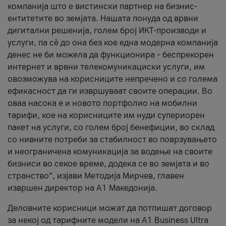
компанија што е вистински партнер на бизнис-
ентитетите во земјата. Нашата понуда од врвни
дигитални решенија, голем број ИКТ-производи и
услуги, па сè до она без кое една модерна компанија
денес не би можела да функционира – беспрекорен
интернет и врвни телекомуникациски услуги, им
овозможува на корисниците непречено и со голема
ефикасност да ги извршуваат своите операции. Во
оваа насока е и новото портфолио на мобилни
тарифи, кое на корисниците им нуди супериорен
пакет на услуги, со голем број бенефиции, во склад
со нивните потреби за стабилност во поврзувањето
и неограничена комуникација за водење на своите
бизниси во секое време, додека се во земјата и во
странство“, изјави Методија Мирчев, главен
извршен директор на А1 Македонија.
Деловните корисници можат да потпишат договор
за некој од тарифните модели на A1 Business Ultra