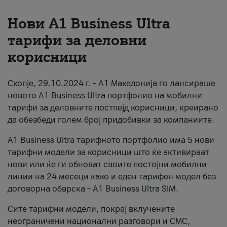
За нас
Нови А1 Business Ultra
тарифи за деловни
#ПодобарОнлајн
корисници
Скопје, 29.10.2024 г. – А1 Македонија го лансираше
новото А1 Business Ultra портфолио на мобилни
тарифи за деловните постпејд корисници, креирано
да обезбеди голем број придобивки за компаниите.
A1 Business Ultra тарифното портфолио има 5 нови
тарифни модели за корисници што ќе активираат
нови или ќе ги обноват своите постојни мобилни
линии на 24 месеци како и еден тарифен модел без
договорна обврска – A1 Business Ultra SIM.
Сите тарифни модели, покрај вклучените
неограничени национални разговори и СМС,