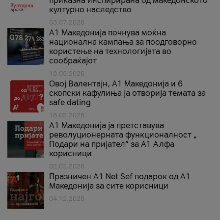
приказна инспирирана од македонското
културно наследство
03.07.2026
A1 Македонија почнува моќна
национална кампања за поодговорно
користење на технологијата во
сообраќајот
18.05.2026
Овој Валентајн, A1 Македонија и 6
скопски кафулиња ја отворија темата за
safe dating
16.02.2026
А1 Македонија ја претставува
револуционерната функционалност „
Подари на пријател“ за А1 Алфа
корисници
02.02.2026
Празничен A1 Net Sеf подарок од А1
Македонија за сите корисници
04.12.2025