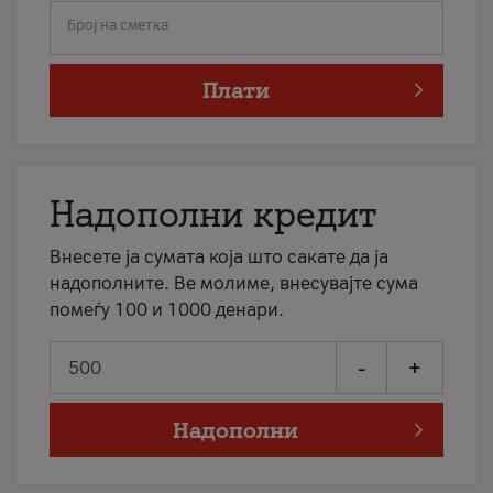
Број на сметка
Плати
Надополни кредит
Внесете ја сумата која што сакате да ја
надополните. Ве молиме, внесувајте сума
помеѓу 100 и 1000 денари.
-
+
Надополни