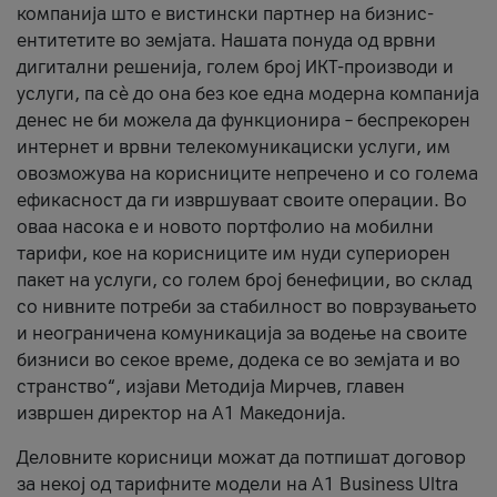
компанија што е вистински партнер на бизнис-
ентитетите во земјата. Нашата понуда од врвни
дигитални решенија, голем број ИКТ-производи и
услуги, па сè до она без кое една модерна компанија
денес не би можела да функционира – беспрекорен
интернет и врвни телекомуникациски услуги, им
овозможува на корисниците непречено и со голема
ефикасност да ги извршуваат своите операции. Во
оваа насока е и новото портфолио на мобилни
тарифи, кое на корисниците им нуди супериорен
пакет на услуги, со голем број бенефиции, во склад
со нивните потреби за стабилност во поврзувањето
и неограничена комуникација за водење на своите
бизниси во секое време, додека се во земјата и во
странство“, изјави Методија Мирчев, главен
извршен директор на А1 Македонија.
Деловните корисници можат да потпишат договор
за некој од тарифните модели на A1 Business Ultra