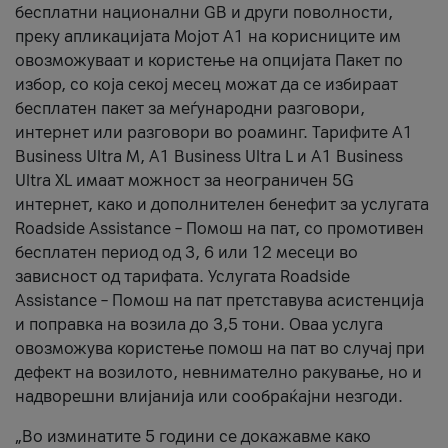
бесплатни национални GB и други поволности,
преку апликацијата Мојот А1 на корисниците им
овозможуваат и користење на опцијата Пакет по
избор, со која секој месец можат да се избираат
бесплатен пакет за меѓународни разговори,
интернет или разговори во роаминг. Тарифите A1
Business Ultra M, A1 Business Ultra L и A1 Business
Ultra XL имаат можност за неограничен 5G
интернет, како и дополнителен бенефит за услугата
Roadside Assistance – Помош на пат, со промотивен
бесплатен период од 3, 6 или 12 месеци во
зависност од тарифата. Услугата Roadside
Assistance – Помош на пат претставува асистенција
и поправка на возила до 3,5 тони. Оваа услуга
овозможува користење помош на пат во случај при
дефект на возилото, невнимателно ракување, но и
надворешни влијанија или сообраќајни незгоди.
„Во изминатите 5 години се докажавме како