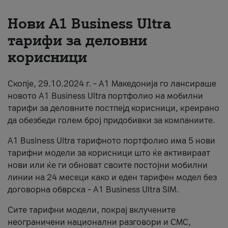
За нас
Нови А1 Business Ultra
тарифи за деловни
#ПодобарОнлајн
корисници
Скопје, 29.10.2024 г. – А1 Македонија го лансираше
новото А1 Business Ultra портфолио на мобилни
тарифи за деловните постпејд корисници, креирано
да обезбеди голем број придобивки за компаниите.
A1 Business Ultra тарифното портфолио има 5 нови
тарифни модели за корисници што ќе активираат
нови или ќе ги обноват своите постојни мобилни
линии на 24 месеци како и еден тарифен модел без
договорна обврска – A1 Business Ultra SIM.
Сите тарифни модели, покрај вклучените
неограничени национални разговори и СМС,