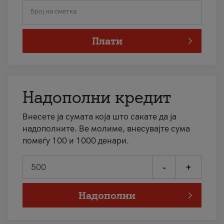
Број на сметка
Плати
Надополни кредит
Внесете ја сумата која што сакате да ја
надополните. Ве молиме, внесувајте сума
помеѓу 100 и 1000 денари.
-
+
Надополни