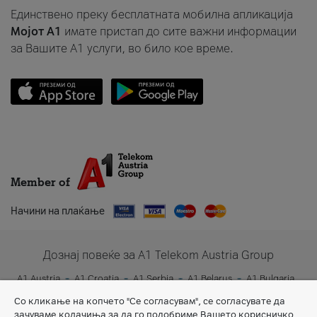
Единствено преку бесплатната мобилна апликација
Мојот A1
имате пристап до сите важни информации
за Вашите A1 услуги, во било кое време.
Member of
Начини на плаќање
Дознај повеќе за A1 Telekom Austria Group
A1 Austria
A1 Croatia
A1 Serbia
A1 Belarus
A1 Bulgaria
A1 Slovenia
A1 Digital
Со кликање на копчето "Се согласувам", се согласувате да
зачуваме колачиња за да го подобриме Вашето корисничко