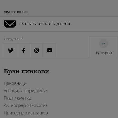
Бидете во тек
Следете нè
На почеток
Брзи линкови
Ценовници
Услови за користење
Плати сметка
Активирајте Е-сметка
Припејд регистрација