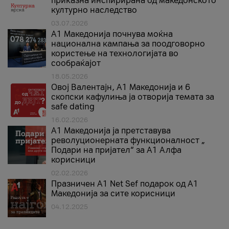
приказна инспирирана од македонското
културно наследство
03.07.2026
A1 Македонија почнува моќна
национална кампања за поодговорно
користење на технологијата во
сообраќајот
18.05.2026
Овој Валентајн, A1 Македонија и 6
скопски кафулиња ја отворија темата за
safe dating
16.02.2026
А1 Македонија ја претставува
револуционерната функционалност „
Подари на пријател“ за А1 Алфа
корисници
02.02.2026
Празничен A1 Net Sеf подарок од А1
Македонија за сите корисници
04.12.2025