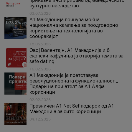
приказна инспирирана од македонското
културно наследство
03.07.2026
A1 Македонија почнува моќна
национална кампања за поодговорно
користење на технологијата во
сообраќајот
18.05.2026
Овој Валентајн, A1 Македонија и 6
скопски кафулиња ја отворија темата за
safe dating
16.02.2026
А1 Македонија ја претставува
револуционерната функционалност „
Подари на пријател“ за А1 Алфа
корисници
02.02.2026
Празничен A1 Net Sеf подарок од А1
Македонија за сите корисници
04.12.2025