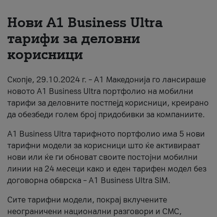
За нас
Нови А1 Business Ultra
тарифи за деловни
#ПодобарОнлајн
корисници
Скопје, 29.10.2024 г. – А1 Македонија го лансираше
новото А1 Business Ultra портфолио на мобилни
тарифи за деловните постпејд корисници, креирано
да обезбеди голем број придобивки за компаниите.
A1 Business Ultra тарифното портфолио има 5 нови
тарифни модели за корисници што ќе активираат
нови или ќе ги обноват своите постојни мобилни
линии на 24 месеци како и еден тарифен модел без
договорна обврска – A1 Business Ultra SIM.
Сите тарифни модели, покрај вклучените
неограничени национални разговори и СМС,