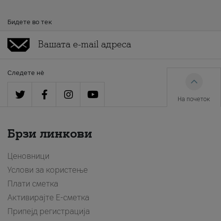
Бидете во тек
Следете нè
На почеток
Брзи линкови
Ценовници
Услови за користење
Плати сметка
Активирајте Е-сметка
Припејд регистрација