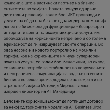
компанија што е вистински партнер на бизнис-
ентитетите во земјата. Нашата понуда од врвни
дигитални решенија, голем број ИКТ-производи и
услуги, па сè до она без кое една модерна компанија
денес не би можела да функционира – беспрекорен
интернет и врвни телекомуникациски услуги, им
овозможува на корисниците непречено и со голема
ефикасност да ги извршуваат своите операции. Во
оваа насока е и новото портфолио на мобилни
тарифи, кое на корисниците им нуди супериорен
пакет на услуги, со голем број бенефиции, во склад
со нивните потреби за стабилност во поврзувањето
и неограничена комуникација за водење на своите
бизниси во секое време, додека се во земјата и во
странство“, изјави Методија Мирчев, главен
извршен директор на А1 Македонија.
Деловните корисници можат да потпишат договор
за некој од тарифните модели на A1 Business Ultra