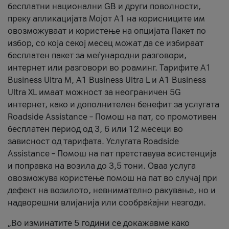
бесплатни национални GB и други поволности,
преку апликацијата Мојот А1 на корисниците им
овозможуваат и користење на опцијата Пакет по
избор, со која секој месец можат да се избираат
бесплатен пакет за меѓународни разговори,
интернет или разговори во роаминг. Тарифите A1
Business Ultra M, A1 Business Ultra L и A1 Business
Ultra XL имаат можност за неограничен 5G
интернет, како и дополнителен бенефит за услугата
Roadside Assistance – Помош на пат, со промотивен
бесплатен период од 3, 6 или 12 месеци во
зависност од тарифата. Услугата Roadside
Assistance – Помош на пат претставува асистенција
и поправка на возила до 3,5 тони. Оваа услуга
овозможува користење помош на пат во случај при
дефект на возилото, невнимателно ракување, но и
надворешни влијанија или сообраќајни незгоди.
„Во изминатите 5 години се докажавме како