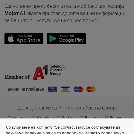
Единствено преку бесплатната мобилна апликација
Мојот A1
имате пристап до сите важни информации
за Вашите A1 услуги, во било кое време.
Member of
Начини на плаќање
Дознај повеќе за A1 Telekom Austria Group
A1 Austria
A1 Croatia
A1 Serbia
A1 Belarus
A1 Bulgaria
A1 Slovenia
A1 Digital
Со кликање на копчето "Се согласувам", се согласувате да
зачуваме колачиња за да го подобриме Вашето корисничко