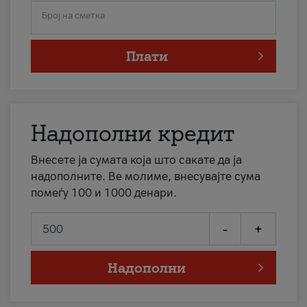
Број на сметка
Плати
Надополни кредит
Внесете ја сумата која што сакате да ја
надополните. Ве молиме, внесувајте сума
помеѓу 100 и 1000 денари.
-
+
Надополни