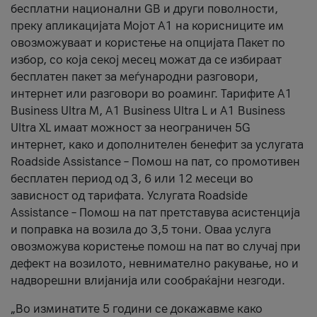
бесплатни национални GB и други поволности,
преку апликацијата Мојот А1 на корисниците им
овозможуваат и користење на опцијата Пакет по
избор, со која секој месец можат да се избираат
бесплатен пакет за меѓународни разговори,
интернет или разговори во роаминг. Тарифите A1
Business Ultra M, A1 Business Ultra L и A1 Business
Ultra XL имаат можност за неограничен 5G
интернет, како и дополнителен бенефит за услугата
Roadside Assistance – Помош на пат, со промотивен
бесплатен период од 3, 6 или 12 месеци во
зависност од тарифата. Услугата Roadside
Assistance – Помош на пат претставува асистенција
и поправка на возила до 3,5 тони. Оваа услуга
овозможува користење помош на пат во случај при
дефект на возилото, невнимателно ракување, но и
надворешни влијанија или сообраќајни незгоди.
„Во изминатите 5 години се докажавме како