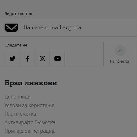
Бидете во тек
Следете нè
На почеток
Брзи линкови
Ценовници
Услови за користење
Плати сметка
Активирајте Е-сметка
Припејд регистрација