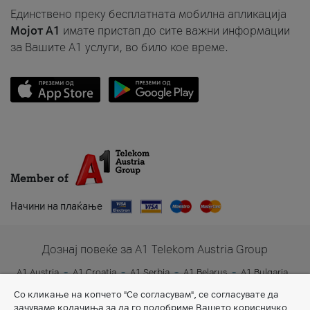
Единствено преку бесплатната мобилна апликација
Мојот A1
имате пристап до сите важни информации
за Вашите A1 услуги, во било кое време.
Member of
Начини на плаќање
Дознај повеќе за A1 Telekom Austria Group
A1 Austria
A1 Croatia
A1 Serbia
A1 Belarus
A1 Bulgaria
A1 Slovenia
A1 Digital
Со кликање на копчето "Се согласувам", се согласувате да
зачуваме колачиња за да го подобриме Вашето корисничко