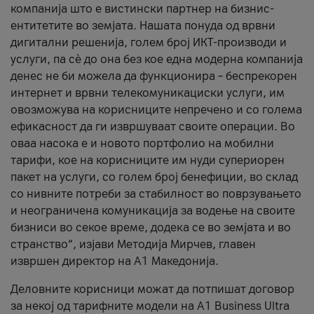
компанија што е вистински партнер на бизнис-
ентитетите во земјата. Нашата понуда од врвни
дигитални решенија, голем број ИКТ-производи и
услуги, па сè до она без кое една модерна компанија
денес не би можела да функционира – беспрекорен
интернет и врвни телекомуникациски услуги, им
овозможува на корисниците непречено и со голема
ефикасност да ги извршуваат своите операции. Во
оваа насока е и новото портфолио на мобилни
тарифи, кое на корисниците им нуди супериорен
пакет на услуги, со голем број бенефиции, во склад
со нивните потреби за стабилност во поврзувањето
и неограничена комуникација за водење на своите
бизниси во секое време, додека се во земјата и во
странство“, изјави Методија Мирчев, главен
извршен директор на А1 Македонија.
Деловните корисници можат да потпишат договор
за некој од тарифните модели на A1 Business Ultra