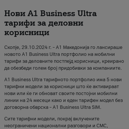
За нас
Нови А1 Business Ultra
тарифи за деловни
#ПодобарОнлајн
корисници
Скопје, 29.10.2024 г. – А1 Македонија го лансираше
новото А1 Business Ultra портфолио на мобилни
тарифи за деловните постпејд корисници, креирано
да обезбеди голем број придобивки за компаниите.
A1 Business Ultra тарифното портфолио има 5 нови
тарифни модели за корисници што ќе активираат
нови или ќе ги обноват своите постојни мобилни
линии на 24 месеци како и еден тарифен модел без
договорна обврска – A1 Business Ultra SIM.
Сите тарифни модели, покрај вклучените
неограничени национални разговори и СМС,