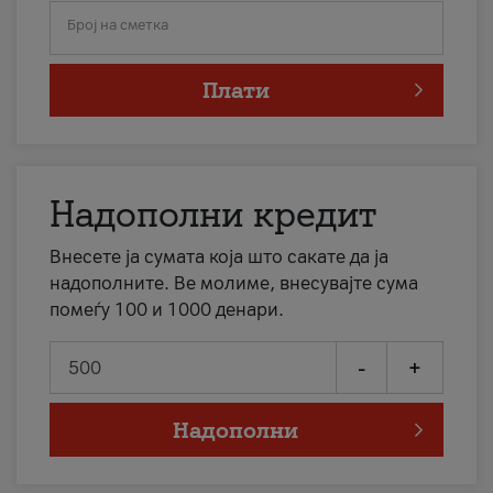
Број на сметка
Плати
Надополни кредит
Внесете ја сумата која што сакате да ја
надополните. Ве молиме, внесувајте сума
помеѓу 100 и 1000 денари.
-
+
Надополни