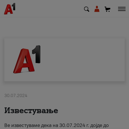
МК
EN
SQ
Приватни
Деловни
30.07.2024
Поддршка
Известување
Надополни кредит
Ве известуваме дека на 30.07.2024 г. дојде до
Плати сметка