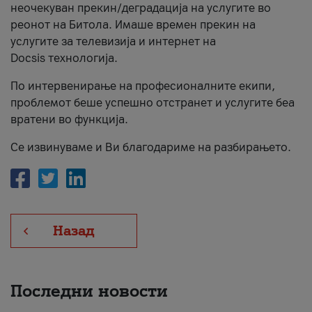
неочекуван прекин/деградација на услугите во
За нас
реонот на Битола. Имаше времен прекин на
услугите за телевизија и интернет на
#ПодобарОнлајн
Docsis технологија.
По интервенирање на професионалните екипи,
проблемот беше успешно отстранет и услугите беа
вратени во функција.
Се извинуваме и Ви благодариме на разбирањето.
Назад
Последни новости