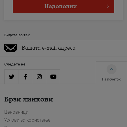
Надополни
Бидете во тек
Следете нè
На почеток
Брзи линкови
Ценовници
Услови за користење