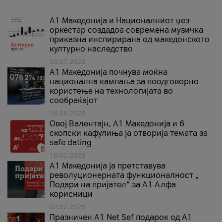
А1 Македонија и Националниот џез
оркестар создадоа современа музичка
приказна инспирирана од македонското
културно наследство
03.07.2026
A1 Македонија почнува моќна
национална кампања за поодговорно
користење на технологијата во
сообраќајот
18.05.2026
Овој Валентајн, A1 Македонија и 6
скопски кафулиња ја отворија темата за
safe dating
16.02.2026
А1 Македонија ја претставува
револуционерната функционалност „
Подари на пријател“ за А1 Алфа
корисници
02.02.2026
Празничен A1 Net Sеf подарок од А1