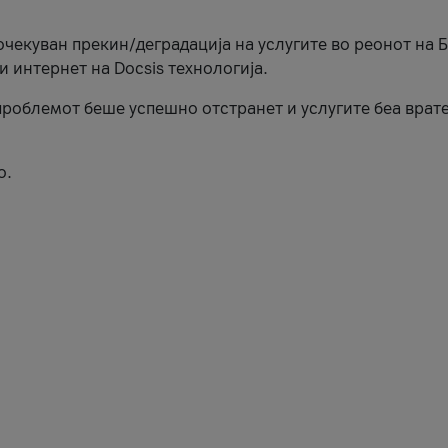
еочекуван прекин/деградација на услугите во реонот на 
и интернет на Docsis технологија.
роблемот беше успешно отстранет и услугите беа врат
о.