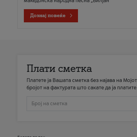
македонска народна песна „Билјан
Дознај повеќе
Плати сметка
Платете ја Вашата сметка без најава на Мојот
бројот на фактурата што сакате да ја платите
Број на сметка