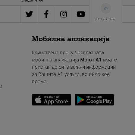
Следете нè
На почеток
Мобилна апликација
Единствено преку бесплатната
мобилна апликација
Мојот A1
имате
пристап до сите важни информации
за Вашите A1 услуги, во било кое
време.
и