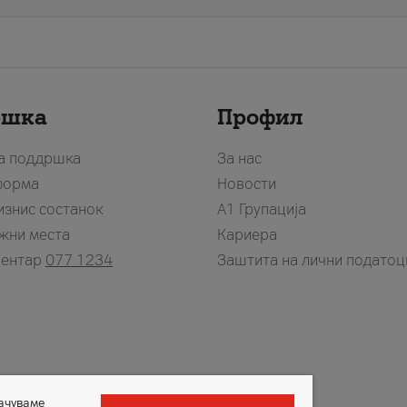
ршка
Профил
за поддршка
За нас
форма
Новости
изнис состанок
А1 Групација
жни места
Кариера
центар
077 1234
Заштита на лични податоц
зачуваме