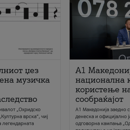
лниот џез
A1 Македони
мена музичка
национална 
користење на
аследство
сообраќајот
ивалот „Охридско
A1 Македонија заедно 
„Културна врска“, чиј
денеска и официјално 
а легендарната
одговорна кампања „Од