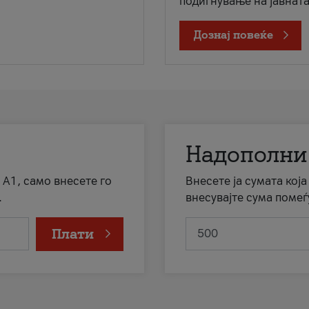
подигнување на јавната 
Дознај повеќе
Надополни
 А1, само внесете го
Внесете ја сумата кој
.
внесувајте сума помеѓ
Плати