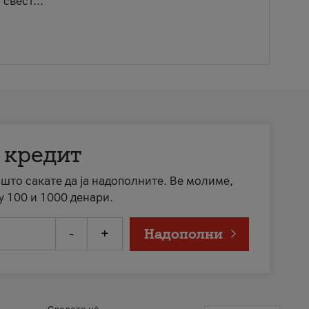
свест...
 кредит
а што сакате да ја надополните. Ве молиме,
у 100 и 1000 денари.
-
+
Надополни