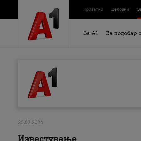
Приватни
Деловни
З
За А1
За подобар 
30.07.2024
Известување