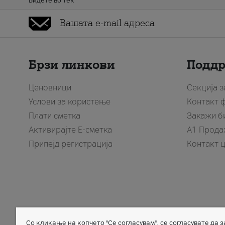
Бидете во тек
Брзи линкови
Подд
Ценовници
Секција 
Услови за користење
Контакт 
Плати сметка
Закажи б
Активирајте Е-сметка
A1 Прода
Припејд регистрација
Контакт 
Со кликање на копчето "Се согласувам", се согласувате да 