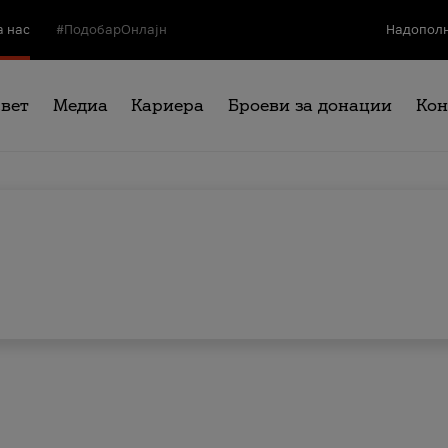
а нас
#ПодобарОнлајн
Надополн
свет
Медиа
Кариера
Броеви за донации
Кон