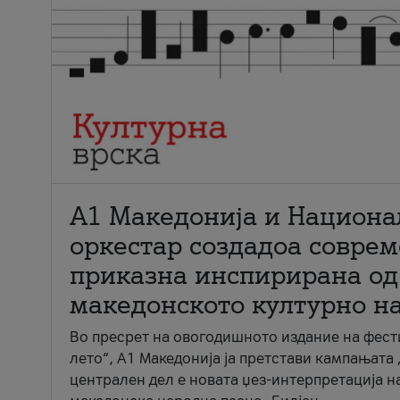
А1 Македонија и Национа
оркестар создадоа совре
приказна инспирирана од
македонското културно н
Во пресрет на овогодишното издание на фест
лето“, А1 Македонија ја претстави кампањата 
централен дел е новата џез-интерпретација н