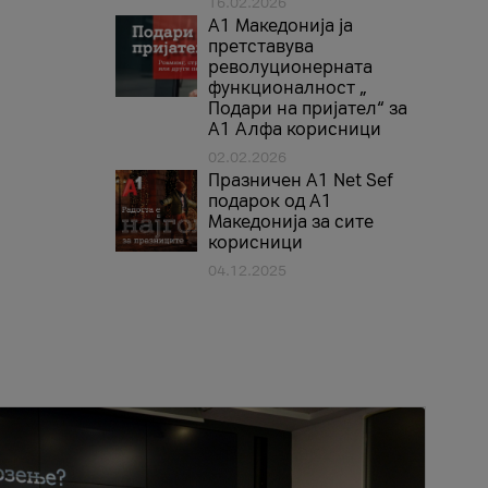
16.02.2026
А1 Македонија ја
претставува
револуционерната
функционалност „
Подари на пријател“ за
А1 Алфа корисници
02.02.2026
Празничен A1 Net Sеf
подарок од А1
Македонија за сите
корисници
04.12.2025