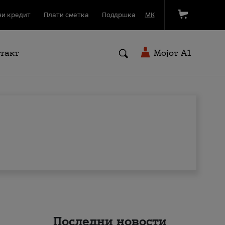
и кредит
Плати сметка
Поддршка
МК
такт
Мојот A1
Последни новости