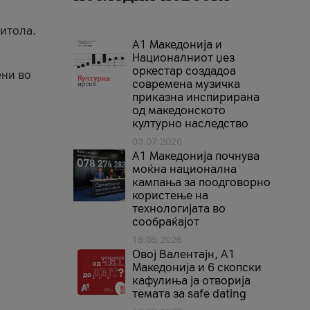
Битола.
А1 Македонија и
Националниот џез
оркестар создадоа
ени во
современа музичка
приказна инспирирана
од македонското
културно наследство
03.07.2026
A1 Македонија почнува
моќна национална
кампања за поодговорно
користење на
технологијата во
сообраќајот
18.05.2026
Овој Валентајн, A1
Македонија и 6 скопски
кафулиња ја отворија
темата за safe dating