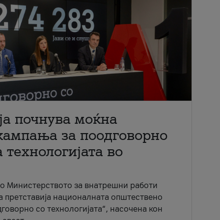
ја почнува моќна
кампања за поодговорно
 технологијата во
со Министерството за внатрешни работи
ја претставија националната општествено
говорно со технологијата“, насочена кон