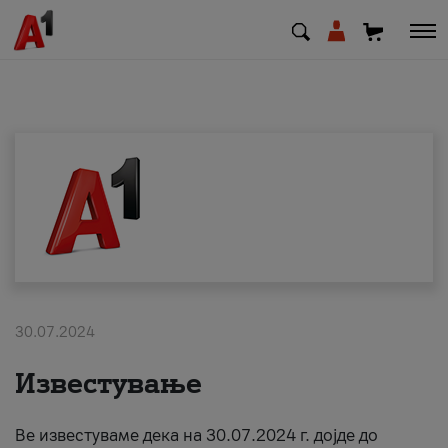
МК
EN
SQ
Приватни
Деловни
30.07.2024
Поддршка
Известување
Надополни кредит
Ве известуваме дека на 30.07.2024 г. дојде до
Плати сметка