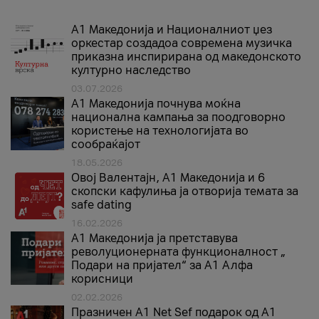
А1 Македонија и Националниот џез
оркестар создадоа современа музичка
приказна инспирирана од македонското
културно наследство
03.07.2026
A1 Македонија почнува моќна
национална кампања за поодговорно
користење на технологијата во
сообраќајот
18.05.2026
Овој Валентајн, A1 Македонија и 6
скопски кафулиња ја отворија темата за
safe dating
16.02.2026
А1 Македонија ја претставува
револуционерната функционалност „
Подари на пријател“ за А1 Алфа
корисници
02.02.2026
Празничен A1 Net Sеf подарок од А1