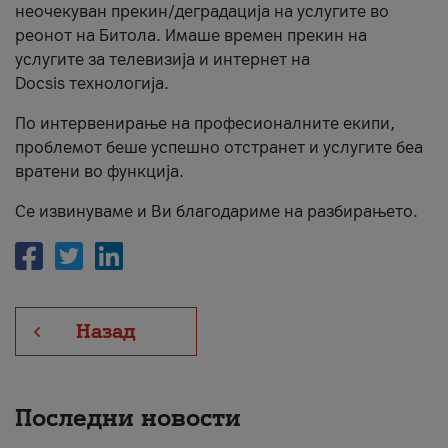
неочекуван прекин/деградација на услугите во
За нас
реонот на Битола. Имаше времен прекин на
услугите за телевизија и интернет на
#ПодобарОнлајн
Docsis технологија.
По интервенирање на професионалните екипи,
проблемот беше успешно отстранет и услугите беа
вратени во функција.
Се извинуваме и Ви благодариме на разбирањето.
Назад
Последни новости