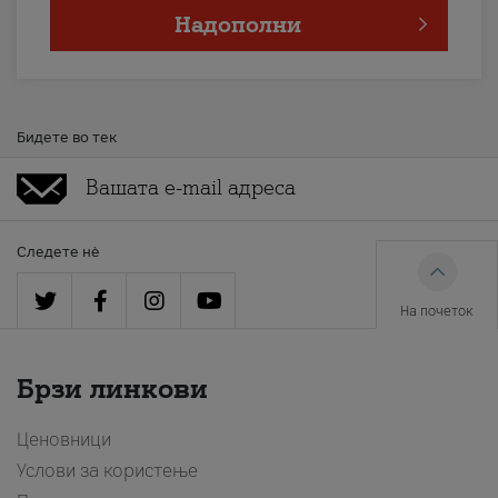
Надополни
Бидете во тек
Следете нè
На почеток
Брзи линкови
Ценовници
Услови за користење