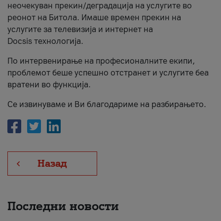
неочекуван прекин/деградација на услугите во
За нас
реонот на Битола. Имаше времен прекин на
услугите за телевизија и интернет на
#ПодобарОнлајн
Docsis технологија.
По интервенирање на професионалните екипи,
проблемот беше успешно отстранет и услугите беа
вратени во функција.
Се извинуваме и Ви благодариме на разбирањето.
Назад
Последни новости