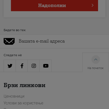
Надополни
Бидете во тек
Следете нè
На почеток
Брзи линкови
Ценовници
Услови за користење