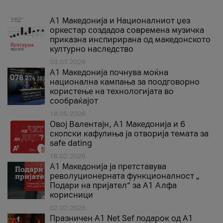
А1 Македонија и Националниот џез
оркестар создадоа современа музичка
приказна инспирирана од македонското
културно наследство
03.07.2026
A1 Македонија почнува моќна
национална кампања за поодговорно
користење на технологијата во
сообраќајот
18.05.2026
Овој Валентајн, A1 Македонија и 6
скопски кафулиња ја отворија темата за
safe dating
16.02.2026
А1 Македонија ја претставува
револуционерната функционалност „
Подари на пријател“ за А1 Алфа
корисници
02.02.2026
Празничен A1 Net Sеf подарок од А1