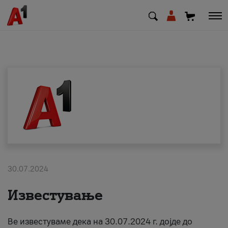
МК
EN
SQ
Приватни
Деловни
30.07.2024
Поддршка
Известување
Надополни кредит
Ве известуваме дека на 30.07.2024 г. дојде до
Плати сметка