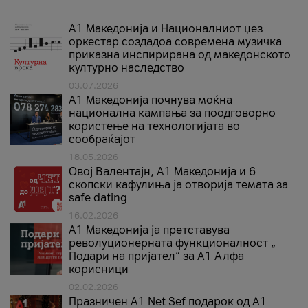
А1 Македонија и Националниот џез
оркестар создадоа современа музичка
приказна инспирирана од македонското
културно наследство
03.07.2026
A1 Македонија почнува моќна
национална кампања за поодговорно
користење на технологијата во
сообраќајот
18.05.2026
Овој Валентајн, A1 Македонија и 6
скопски кафулиња ја отворија темата за
safe dating
16.02.2026
А1 Македонија ја претставува
револуционерната функционалност „
Подари на пријател“ за А1 Алфа
корисници
02.02.2026
Празничен A1 Net Sеf подарок од А1