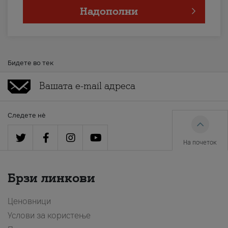
Надополни
Бидете во тек
Следете нè
На почеток
Брзи линкови
Ценовници
Услови за користење