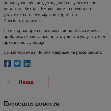
неочекуван прекин/деградација на услугите во
За нас
реонот на Битола. Имаше времен прекин на
услугите за телевизија и интернет на
#ПодобарОнлајн
Docsis технологија.
По интервенирање на професионалните екипи,
проблемот беше успешно отстранет и услугите беа
вратени во функција.
Се извинуваме и Ви благодариме на разбирањето.
Назад
Последни новости