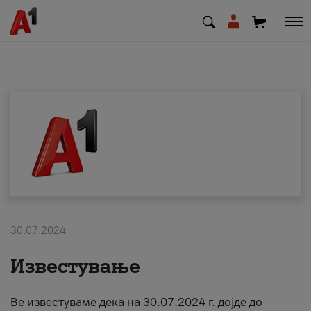
МК
EN
SQ
Приватни
Деловни
30.07.2024
Поддршка
Известување
Надополни кредит
Ве известуваме дека на 30.07.2024 г. дојде до
Плати сметка