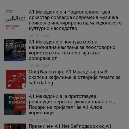
А1 Македонија и Националниот џез
оркестар создадоа современа музичка
приказна инспирирана од македонското
културно наследство
03.07.2026
A1 Македонија почнува моќна
национална кампања за поодговорно
користење на технологијата во
сообраќајот
18.05.2026
Овој Валентајн, A1 Македонија и 6
скопски кафулиња ја отворија темата за
safe dating
16.02.2026
А1 Македонија ја претставува
револуционерната функционалност „
Подари на пријател“ за А1 Алфа
корисници
02.02.2026
Празничен A1 Net Sеf подарок од А1