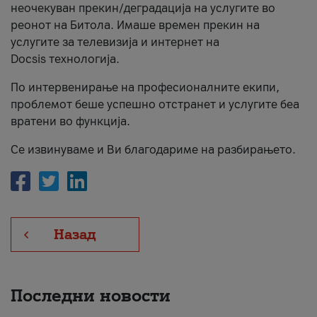
неочекуван прекин/деградација на услугите во
За нас
реонот на Битола. Имаше времен прекин на
услугите за телевизија и интернет на
#ПодобарОнлајн
Docsis технологија.
По интервенирање на професионалните екипи,
проблемот беше успешно отстранет и услугите беа
вратени во функција.
Се извинуваме и Ви благодариме на разбирањето.
Назад
Последни новости