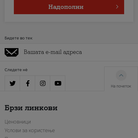
Надополни
Бидете во тек
Следете нè
На почеток
Брзи линкови
Ценовници
Услови за користење