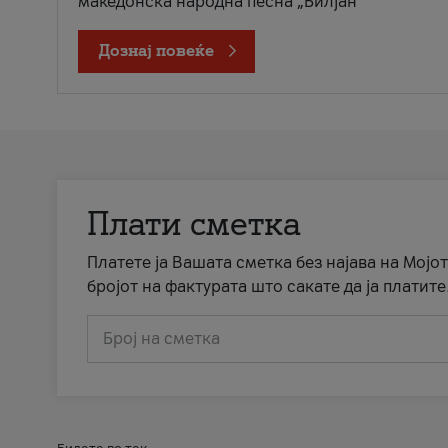
македонска народна песна „Билјан
Дознај повеќе
Плати сметка
Платете ја Вашата сметка без најава на Мојот
бројот на фактурата што сакате да ја платите
Број на сметка