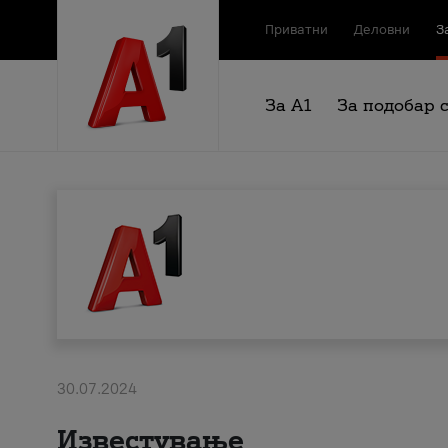
Приватни
Деловни
З
За А1
За подобар 
30.07.2024
Известување