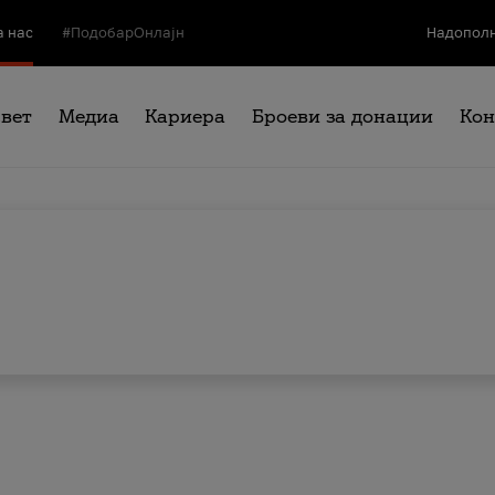
а нас
#ПодобарОнлајн
Надополн
свет
Медиа
Кариера
Броеви за донации
Кон