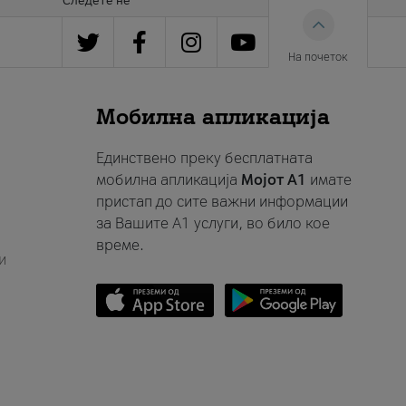
Следете нè
На почеток
Мобилна апликација
Единствено преку бесплатната
мобилна апликација
Мојот A1
имате
пристап до сите важни информации
за Вашите A1 услуги, во било кое
време.
и