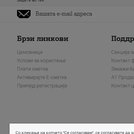
Бидете во тек
Брзи линкови
Подд
Ценовници
Секција 
Услови за користење
Контакт 
Плати сметка
Закажи б
Активирајте Е-сметка
A1 Прода
Припејд регистрација
Контакт 
Со кликање на копчето "Се согласувам", се согласувате да 