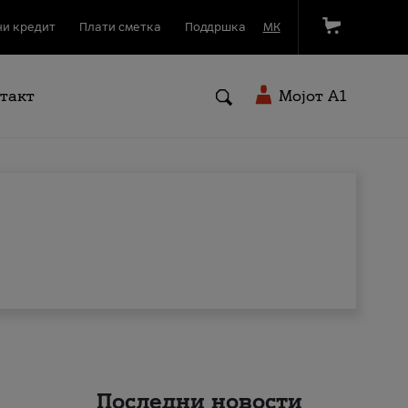
и кредит
Плати сметка
Поддршка
МК
такт
Мојот A1
Последни новости