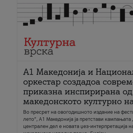
А1 Македонија и Национа
оркестар создадоа совре
приказна инспирирана од
македонското културно н
Во пресрет на овогодишното издание на фест
лето“, А1 Македонија ја претстави кампањата 
централен дел е новата џез-интерпретација н