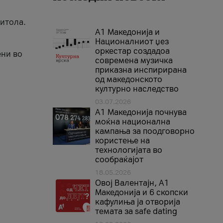
Битола.
А1 Македонија и
Националниот џез
оркестар создадоа
ени во
современа музичка
приказна инспирирана
од македонското
културно наследство
03.07.2026
A1 Македонија почнува
моќна национална
кампања за поодговорно
користење на
технологијата во
сообраќајот
18.05.2026
Овој Валентајн, A1
Македонија и 6 скопски
кафулиња ја отворија
темата за safe dating