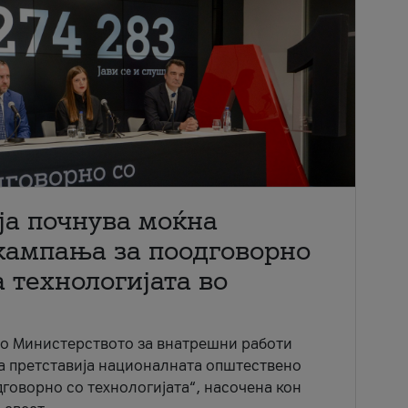
ја почнува моќна
кампања за поодговорно
 технологијата во
со Министерството за внатрешни работи
ја претставија националната општествено
говорно со технологијата“, насочена кон