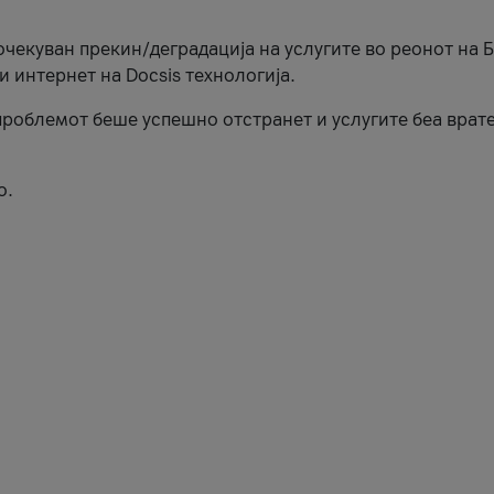
еочекуван прекин/деградација на услугите во реонот на 
и интернет на Docsis технологија.
роблемот беше успешно отстранет и услугите беа врат
о.