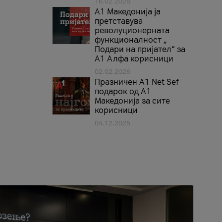
16.02.2026
А1 Македонија ја
претставува
револуционерната
функционалност „
Подари на пријател“ за
А1 Алфа корисници
02.02.2026
Празничен A1 Net Sеf
подарок од А1
Македонија за сите
корисници
04.12.2025