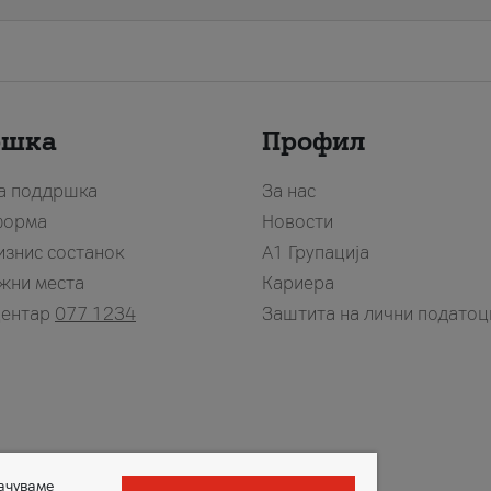
ршка
Профил
за поддршка
За нас
форма
Новости
изнис состанок
А1 Групација
жни места
Кариера
центар
077 1234
Заштита на лични податоц
зачуваме