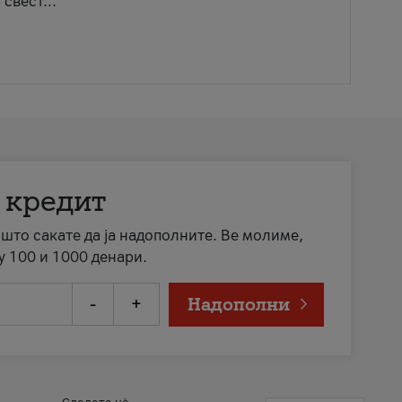
свест...
 кредит
а што сакате да ја надополните. Ве молиме,
у 100 и 1000 денари.
-
+
Надополни