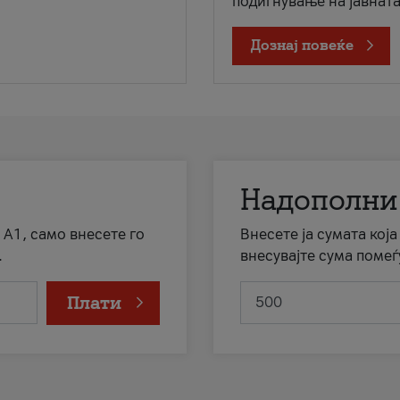
подигнување на јавната 
Дознај повеќе
Надополни
 А1, само внесете го
Внесете ја сумата кој
.
внесувајте сума помеѓ
Плати