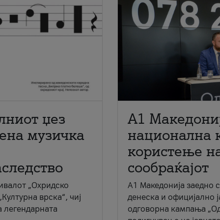
лниот џез
A1 Македони
мена музичка
национална 
користење на
аследство
сообраќајот
ивалот „Охридско
A1 Македонија заедно 
„Културна врска“, чиј
денеска и официјално 
а легендарната
одговорна кампања „Од