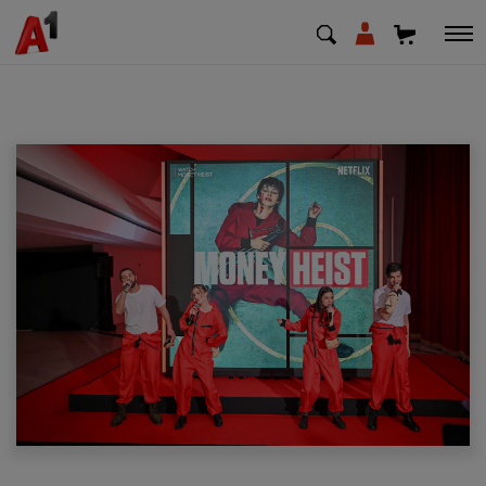
МК
EN
SQ
Приватни
Деловни
Поддршка
Надополни кредит
Плати сметка