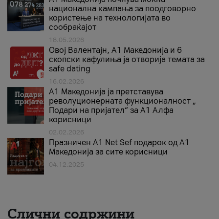
национална кампања за поодговорно
користење на технологијата во
сообраќајот
18.05.2026
Овој Валентајн, A1 Македонија и 6
скопски кафулиња ја отворија темата за
safe dating
16.02.2026
А1 Македонија ја претставува
револуционерната функционалност „
Подари на пријател“ за А1 Алфа
корисници
02.02.2026
Празничен A1 Net Sеf подарок од А1
Македонија за сите корисници
04.12.2025
Слични содржини