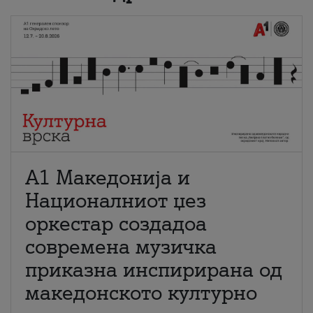
А1 Македонија и
Националниот џез
оркестар создадоа
современа музичка
приказна инспирирана од
македонското културно