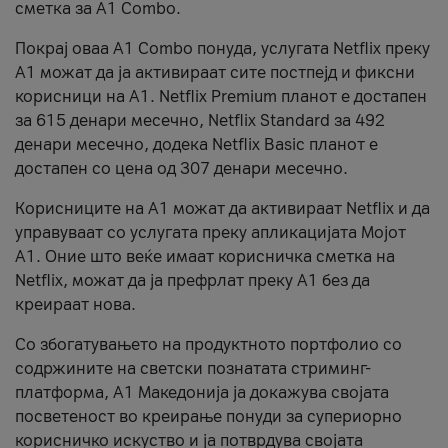
сметка за А1 Combo.
Покрај оваа A1 Combo понуда, услугата Netflix преку
А1 можат да ја активираат сите постпејд и фиксни
корисници на А1. Netflix Premium планот е достапен
за 615 денари месечно, Netflix Standard за 492
денари месечно, додека Netflix Basic планот е
достапен со цена од 307 денари месечно.
Корисниците на А1 можат да активираат Netflix и да
управуваат со услугата преку апликацијата Мојот
А1. Оние што веќе имаат корисничка сметка на
Netflix, можат да ја префрлат преку А1 без да
креираат нова.
Со збогатувањето на продуктното портфолио со
содржините на светски познатата стриминг-
платформа, А1 Македонија ја докажува својата
посветеност во креирање понуди за супериорно
корисничко искуство и ја потврдува својата