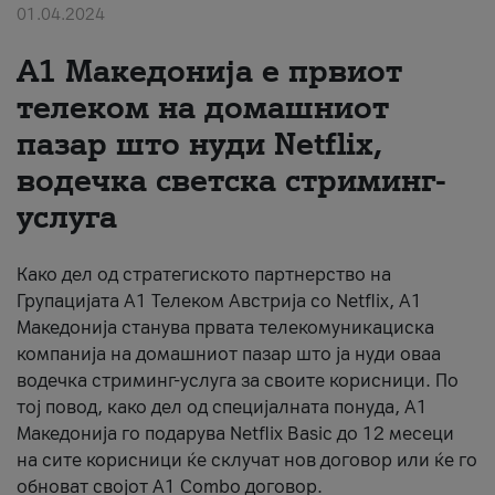
01.04.2024
За нас
А1 Македонија е првиот
#ПодобарОнлајн
телеком на домашниот
пазар што нуди Netflix,
водечка светска стриминг-
услуга
Како дел од стратегиското партнерство на
Групацијата А1 Телеком Австрија со Netflix, А1
Македонија станува првата телекомуникациска
компанија на домашниот пазар што ја нуди оваа
водечка стриминг-услуга за своите корисници. По
тој повод, како дел од специјалната понуда, А1
Македонија го подарува Netflix Basic дo 12 месеци
на сите корисници ќе склучат нов договор или ќе го
обноват својот A1 Combo договор.