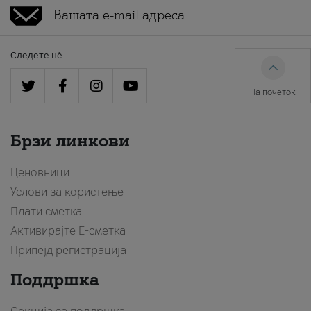
Следете нè
На почеток
Брзи линкови
Ценовници
Услови за користење
Плати сметка
Активирајте Е-сметка
Припејд регистрација
Поддршка