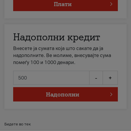
Плати
Надополни кредит
Внесете ја сумата која што сакате да ја
надополните. Ве молиме, внесувајте сума
помеѓу 100 и 1000 денари.
-
+
Надополни
Бидете во тек