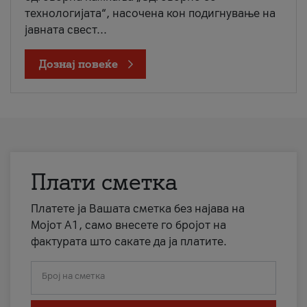
технологијата“, насочена кон подигнување на
јавната свест...
Дознај повеќе
Плати сметка
Платете ја Вашата сметка без најава на
Мојот А1, само внесете го бројот на
фактурата што сакате да ја платите.
Број на сметка