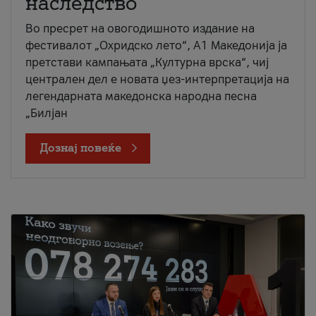
наследство
Во пресрет на овогодишното издание на
фестивалот „Охридско лето“, А1 Македонија ја
претстави кампањата „Културна врска“, чиј
централен дел е новата џез-интерпретација на
легендарната македонска народна песна
„Билјан
Дознај повеќе