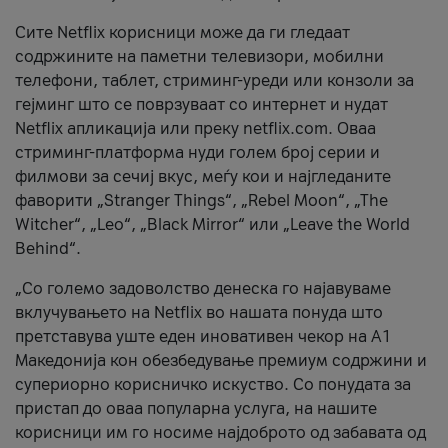
Сите Netflix корисници може да ги гледаат
содржините на паметни телевизори, мобилни
телефони, таблет, стриминг-уреди или конзоли за
гејминг што се поврзуваат со интернет и нудат
Netflix апликација или преку netflix.com. Оваа
стриминг-платформа нуди голем број серии и
филмови за сечиј вкус, меѓу кои и најгледаните
фаворити „Stranger Things“, „Rebel Moon“, „The
Witcher“, „Leo“, „Black Mirror“ или „Leave the World
Behind“.
„Со големо задоволство денеска го најавуваме
вклучувањето на Netflix во нашата понуда што
претставува уште еден иновативен чекор на А1
Македонија кон обезбедување премиум содржини и
супериорно корисничко искуство. Со понудата за
пристап до оваа популарна услуга, на нашите
корисници им го носиме најдоброто од забавата од