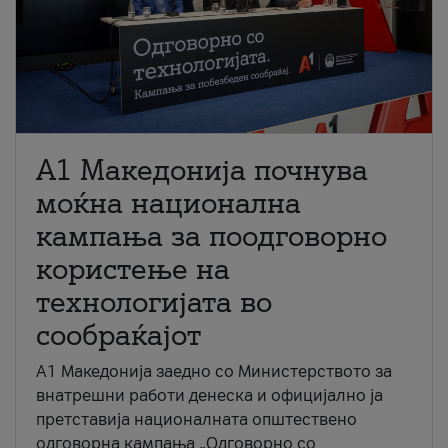
A1 Македонија почнува
моќна национална
кампања за поодговорно
користење на
технологијата во
сообраќајот
A1 Македонија заедно со Министерството за
внатрешни работи денеска и официјално ја
претставија националната општествено
одговорна кампања „Одговорно со