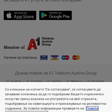
за Вашите A1 услуги, во било кое време.
Member of
Начини на плаќање
Дознај повеќе за A1 Telekom Austria Group
A1 Austria
A1 Croatia
A1 Serbia
A1 Belarus
A1 Bulgaria
A1 Slovenia
A1 Digital
Со кликање на копчето "Се согласувам", се согласувате да
зачуваме колачиња за да го подобриме Вашето корисничко
искуство преку анализа на употребата на веб-страната,
подобрување на навигацијата и прикажување на релевантна
содржина. За повеќе информации проверете на
Повеќе