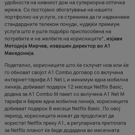
удобноста на нивниот дом на супериорна оптичка
мрежа. Со постојано збогатување на нашето
портфолио на услуги, се стремиме да ги надминеме
стандардните телеком понуди, нудејќи премиум
услуга што е уште подобро приспособена на
потребите и на желбите на корисниците“,
изјави
Методија Мирчев, извршен директор во А1
Македонија
.
Подетално, корисниците што ќе склучат нов или ќе
го обноват својот A1 Combo договор со вклучена
интернет-тарифа А1 Net L и минимум една мобилна
линија, добиваат подарок 12 месеци Netflix Basic,
додека за A1 Combo M пакет со вклучена A1 Net M
тарифа и барем една мобилна линија, корисниците
добиваат подарок 6 месеци Netflix Basic. По овој
период, корисниците можат да продолжат да
користат Netflix преку А1, а регуларната претплата
за Netflix планот ќе биде додадена во месечната