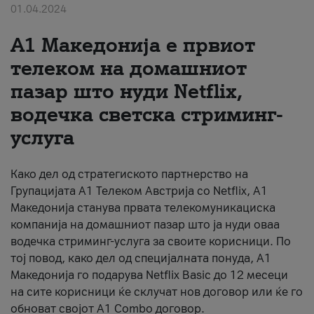
01.04.2024
За нас
А1 Македонија е првиот
#ПодобарОнлајн
телеком на домашниот
пазар што нуди Netflix,
водечка светска стриминг-
услуга
Како дел од стратегиското партнерство на
Групацијата А1 Телеком Австрија со Netflix, А1
Македонија станува првата телекомуникациска
компанија на домашниот пазар што ја нуди оваа
водечка стриминг-услуга за своите корисници. По
тој повод, како дел од специјалната понуда, А1
Македонија го подарува Netflix Basic дo 12 месеци
на сите корисници ќе склучат нов договор или ќе го
обноват својот A1 Combo договор.