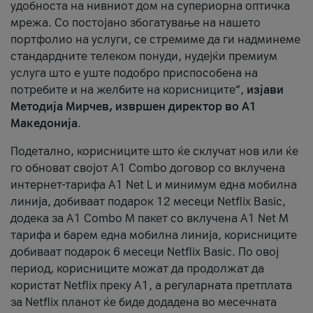
удобноста на нивниот дом на супериорна оптичка
мрежа. Со постојано збогатување на нашето
портфолио на услуги, се стремиме да ги надминеме
стандардните телеком понуди, нудејќи премиум
услуга што е уште подобро приспособена на
потребите и на желбите на корисниците“,
изјави
Методија Мирчев, извршен директор во А1
Македонија
.
Подетално, корисниците што ќе склучат нов или ќе
го обноват својот A1 Combo договор со вклучена
интернет-тарифа А1 Net L и минимум една мобилна
линија, добиваат подарок 12 месеци Netflix Basic,
додека за A1 Combo M пакет со вклучена A1 Net M
тарифа и барем една мобилна линија, корисниците
добиваат подарок 6 месеци Netflix Basic. По овој
период, корисниците можат да продолжат да
користат Netflix преку А1, а регуларната претплата
за Netflix планот ќе биде додадена во месечната