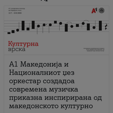
А1 Македонија и
Националниот џез
оркестар создадоа
современа музичка
приказна инспирирана од
македонското културно