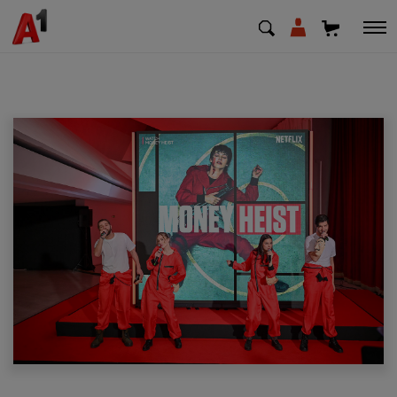
МК
EN
SQ
Приватни
Деловни
Поддршка
Надополни кредит
Плати сметка