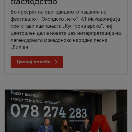
наследство
Во пресрет на овогодишното издание на
фестивалот „Охридско лето“, А1 Македонија ја
претстави кампањата „Културна врска“, чиј
централен дел е новата џез-интерпретација на
легендарната македонска народна песна
„Билјан
Дознај повеќе