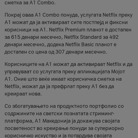
сметка за А1 Combo.
Покрај оваа A1 Combo понуда, услугата Netflix преку
А1 можат да ја активираат сите постпејд и фиксни
корисници на А1. Netflix Premium планот е достапен
за 615 денари месечно, Netflix Standard за 492
денари месечно, додека Netflix Basic планот е
достапен со цена од 307 денари месечно.
Корисниците на А1 можат да активираат Netflix и да
управуваат со услугата преку апликацијата Мојот
А1. Оние што веќе имаат корисничка сметка на
Netflix, можат да ја префрлат преку А1 без да
креираат нова.
Со збогатувањето на продуктното портфолио со
содржините на светски познатата стриминг-
платформа, А1 Македонија ја докажува својата
посветеност во креирање понуди за супериорно
корисничко искуство и ја потврдува својата