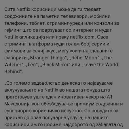
Сите Netflix корисници може да ги гледаат
содржините на паметни телевизори, мобилни
телефони, таблет, стриминг-уреди или конзоли за
гејминг што се поврзуваат со интернет и нудат
Netflix апликација или преку netflix.com. Оваа
стриминг-платформа нуди голем број серии и
филмови за сечиј вкус, меѓу кои и најгледаните
фаворити „Stranger Things“, „Rebel Moon“, „The
Witcher“, „Leo“, „Black Mirror“ или „Leave the World
Behind“.
„Со големо задоволство денеска го најавуваме
вклучувањето на Netflix во нашата понуда што
претставува уште еден иновативен чекор на А1
Македонија кон обезбедување премиум содржини и
супериорно корисничко искуство. Со понудата за
пристап до оваа популарна услуга, на нашите
корисници им го носиме најдоброто од забавата од