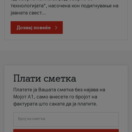
технологијата“, насочена кон подигнување на
јавната свест...
Дознај повеќе
Плати сметка
Платете ја Вашата сметка без најава на
Мојот А1, само внесете го бројот на
фактурата што сакате да ја платите.
Број на сметка