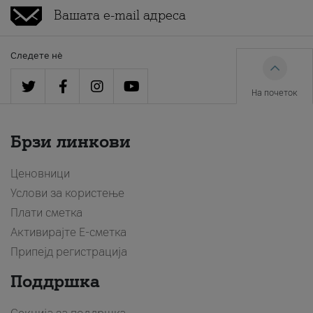
Следете нè
На почеток
Брзи линкови
Ценовници
Услови за користење
Плати сметка
Активирајте Е-сметка
Припејд регистрација
Поддршка