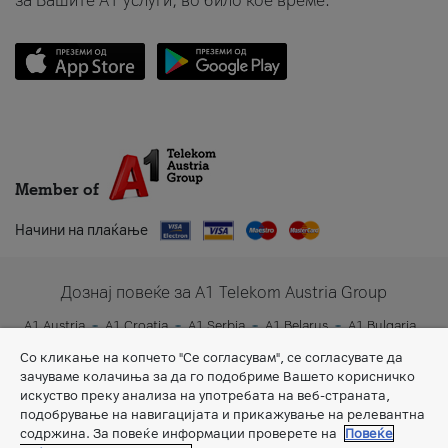
за Вашите A1 услуги, во било кое време.
Member of
Начини на плаќање
Дознај повеќе за A1 Telekom Austria Group
A1 Austria
A1 Croatia
A1 Serbia
A1 Belarus
A1 Bulgaria
A1 Slovenia
A1 Digital
Со кликање на копчето "Се согласувам", се согласувате да
зачуваме колачиња за да го подобриме Вашето корисничко
искуство преку анализа на употребата на веб-страната,
подобрување на навигацијата и прикажување на релевантна
содржина. За повеќе информации проверете на
Повеќе