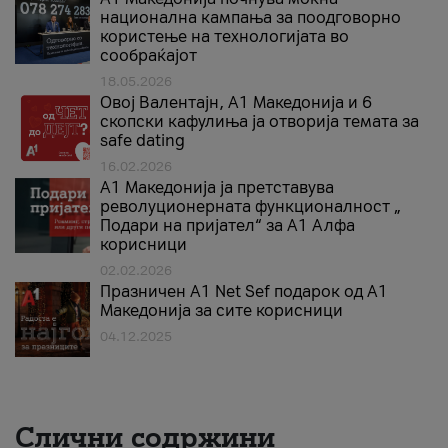
национална кампања за поодговорно
користење на технологијата во
сообраќајот
18.05.2026
Овој Валентајн, A1 Македонија и 6
скопски кафулиња ја отворија темата за
safe dating
16.02.2026
А1 Македонија ја претставува
револуционерната функционалност „
Подари на пријател“ за А1 Алфа
корисници
02.02.2026
Празничен A1 Net Sеf подарок од А1
Македонија за сите корисници
04.12.2025
Слични содржини