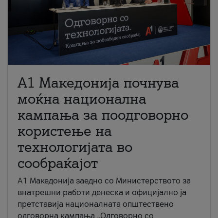
A1 Македонија почнува
моќна национална
кампања за поодговорно
користење на
технологијата во
сообраќајот
A1 Македонија заедно со Министерството за
внатрешни работи денеска и официјално ја
претставија националната општествено
одговорна кампања „Одговорно со