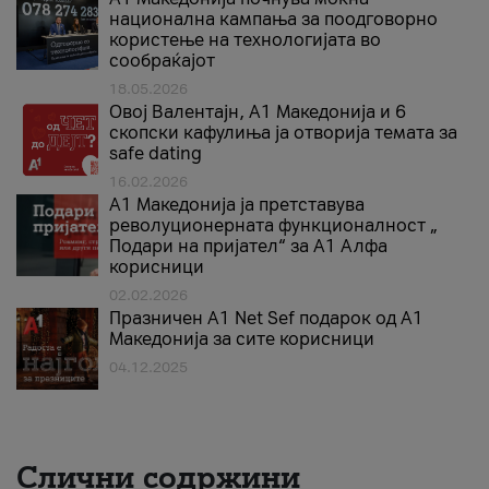
национална кампања за поодговорно
користење на технологијата во
сообраќајот
18.05.2026
Овој Валентајн, A1 Македонија и 6
скопски кафулиња ја отворија темата за
safe dating
16.02.2026
А1 Македонија ја претставува
револуционерната функционалност „
Подари на пријател“ за А1 Алфа
корисници
02.02.2026
Празничен A1 Net Sеf подарок од А1
Македонија за сите корисници
04.12.2025
Слични содржини