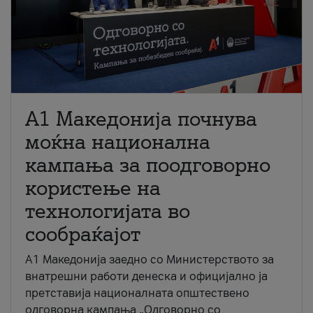
A1 Македонија почнува
моќна национална
кампања за поодговорно
користење на
технологијата во
сообраќајот
A1 Македонија заедно со Министерството за
внатрешни работи денеска и официјално ја
претставија националната општествено
одговорна кампања „Одговорно со