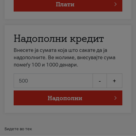
Плати
Надополни кредит
Внесете ја сумата која што сакате да ја
надополните. Ве молиме, внесувајте сума
помеѓу 100 и 1000 денари.
-
+
Надополни
Бидете во тек