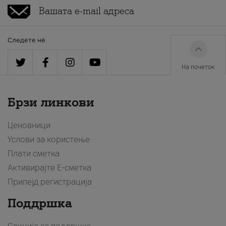
Следете нè
На почеток
Брзи линкови
Ценовници
Услови за користење
Плати сметка
Активирајте Е-сметка
Припејд регистрација
Поддршка