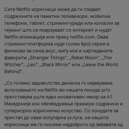
Сите Netflix корисници може да ги гледаат
содржините на паметни телевизори, мобилни
телефони, таблет, стриминг-уреди или конзоли за
гејминг што се поврзуваат со интернет и нудат
Netflix апликација или преку netflix.com. Оваа
стриминг-платформа нуди голем број серии и
филмови за сечиј вкус, меѓу кои и најгледаните
фаворити „Stranger Things“, „Rebel Moon“, „The
Witcher“, „Leo“, „Black Mirror“ или „Leave the World
Behind“.
„Со големо задоволство денеска го најавуваме
вклучувањето на Netflix во нашата понуда што
претставува уште еден иновативен чекор на А1
Македонија кон обезбедување премиум содржини и
супериорно корисничко искуство. Со понудата за
пристап до оваа популарна услуга, на нашите
корисници им го носиме најдоброто од забавата од