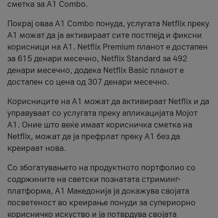
сметка за А1 Combo.
Покрај оваа A1 Combo понуда, услугата Netflix преку
А1 можат да ја активираат сите постпејд и фиксни
корисници на А1. Netflix Premium планот е достапен
за 615 денари месечно, Netflix Standard за 492
денари месечно, додека Netflix Basic планот е
достапен со цена од 307 денари месечно.
Корисниците на А1 можат да активираат Netflix и да
управуваат со услугата преку апликацијата Мојот
А1. Оние што веќе имаат корисничка сметка на
Netflix, можат да ја префрлат преку А1 без да
креираат нова.
Со збогатувањето на продуктното портфолио со
содржините на светски познатата стриминг-
платформа, А1 Македонија ја докажува својата
посветеност во креирање понуди за супериорно
корисничко искуство и ја потврдува својата