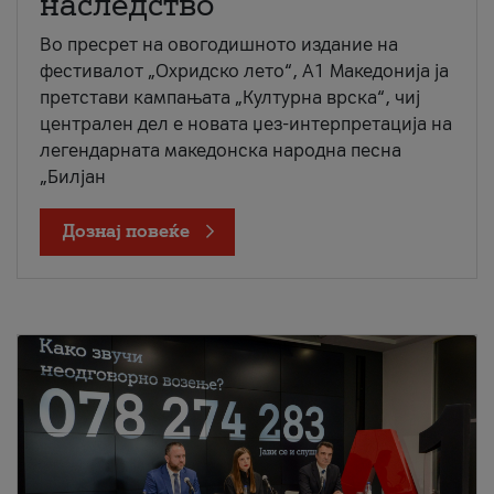
наследство
Во пресрет на овогодишното издание на
фестивалот „Охридско лето“, А1 Македонија ја
претстави кампањата „Културна врска“, чиј
централен дел е новата џез-интерпретација на
легендарната македонска народна песна
„Билјан
Дознај повеќе