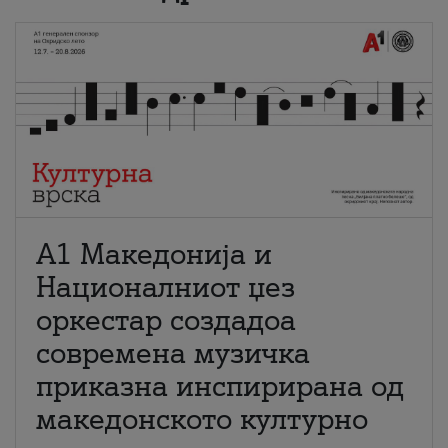
А1 Македонија и
Националниот џез
оркестар создадоа
современа музичка
приказна инспирирана од
македонското културно