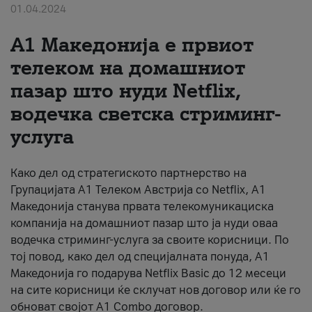
01.04.2024
За нас
А1 Македонија е првиот
#ПодобарОнлајн
телеком на домашниот
пазар што нуди Netflix,
водечка светска стриминг-
услуга
Како дел од стратегиското партнерство на
Групацијата А1 Телеком Австрија со Netflix, А1
Македонија станува првата телекомуникациска
компанија на домашниот пазар што ја нуди оваа
водечка стриминг-услуга за своите корисници. По
тој повод, како дел од специјалната понуда, А1
Македонија го подарува Netflix Basic дo 12 месеци
на сите корисници ќе склучат нов договор или ќе го
обноват својот A1 Combo договор.