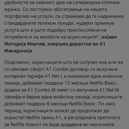
удобноста на нивниот дом на супериорна оптичка
мрежа. Со постојано збогатување на нашето
портфолио на услуги, се стремиме да ги надминеме
стандардните телеком понуди, нудејќи премиум
услуга што е уште подобро приспособена на
потребите и на желбите на корисниците“,
изјави
Методија Мирчев, извршен директор во А1
Македонија
.
Подетално, корисниците што ќе склучат нов или ќе
го обноват својот A1 Combo договор со вклучена
интернет-тарифа А1 Net L и минимум една мобилна
линија, добиваат подарок 12 месеци Netflix Basic,
додека за A1 Combo M пакет со вклучена A1 Net M
тарифа и барем една мобилна линија, корисниците
добиваат подарок 6 месеци Netflix Basic. По овој
период, корисниците можат да продолжат да
користат Netflix преку А1, а регуларната претплата
за Netflix планот ќе биде додадена во месечната