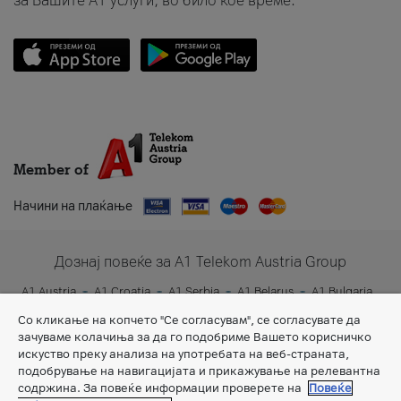
за Вашите A1 услуги, во било кое време.
Member of
Начини на плаќање
Дознај повеќе за A1 Telekom Austria Group
A1 Austria
A1 Croatia
A1 Serbia
A1 Belarus
A1 Bulgaria
A1 Slovenia
A1 Digital
Со кликање на копчето "Се согласувам", се согласувате да
зачуваме колачиња за да го подобриме Вашето корисничко
искуство преку анализа на употребата на веб-страната,
подобрување на навигацијата и прикажување на релевантна
содржина. За повеќе информации проверете на
Повеќе