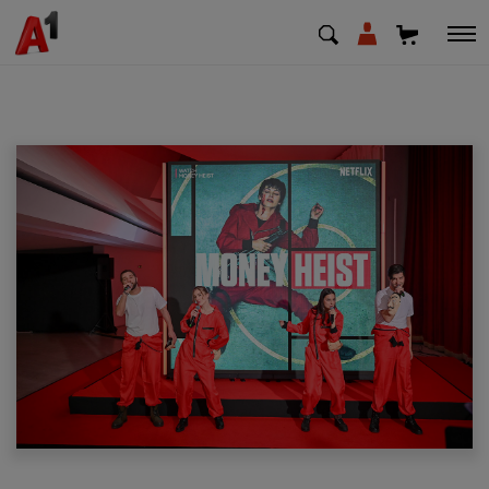
МК
EN
SQ
Приватни
Деловни
Поддршка
Надополни кредит
Плати сметка