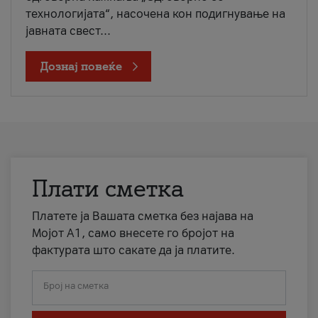
технологијата“, насочена кон подигнување на
јавната свест...
Дознај повеќе
Плати сметка
Платете ја Вашата сметка без најава на
Мојот А1, само внесете го бројот на
фактурата што сакате да ја платите.
Број на сметка