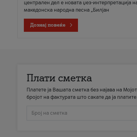
централен дел е новата џез-интерпретација н
македонска народна песна „Билјан
Дознај повеќе
Плати сметка
Платете ја Вашата сметка без најава на Мојот
бројот на фактурата што сакате да ја платите
Број на сметка