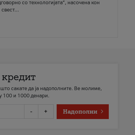
говорно со технологијата“, насочена кон
свест...
 кредит
а што сакате да ја надополните. Ве молиме,
у 100 и 1000 денари.
-
+
Надополни