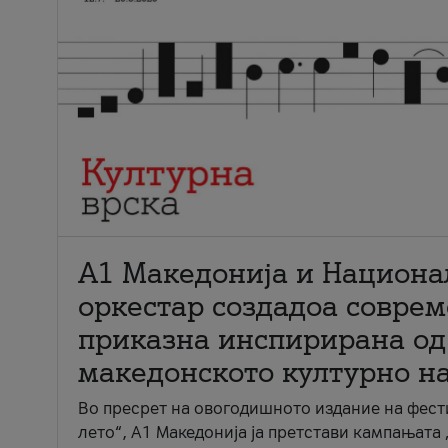
А1 Македонија и Национа
оркестар создадоа совре
приказна инспирирана од
македонското културно н
Во пресрет на овогодишното издание на фест
лето“, А1 Македонија ја претстави кампањата 