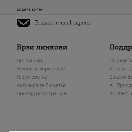
Бидете во тек
Брзи линкови
Подд
Ценовници
Секција 
Услови за користење
Контакт 
Плати сметка
Закажи б
Активирајте Е-сметка
A1 Прода
Припејд регистрација
Контакт 