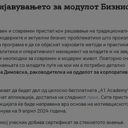
ијавувањето за модулот Бизнис
ивен и современ пристап кон решавање на традиционал
 модерните и актуелни бизнис-проблематики што произл
 програма е да се објаснат најновите методи и практики
налитика и оперативниот менаџмент на младите и на за
и неопходни за современ и модерен живот. Повторно о
наењата со младите луѓе на кои им е потребно детално
на Димовска, раководителка на одделот за корпорати
акаат да бидат дел од целосно бесплатната „A1 Academy
нат апликација, достапна на следниот
линк
. Сите прист
екцијата ќе биде направена врз основа на мотивацискот
нува на 9 април 2024 година.
екој учесник добива сертификат за стекнатото знаење.