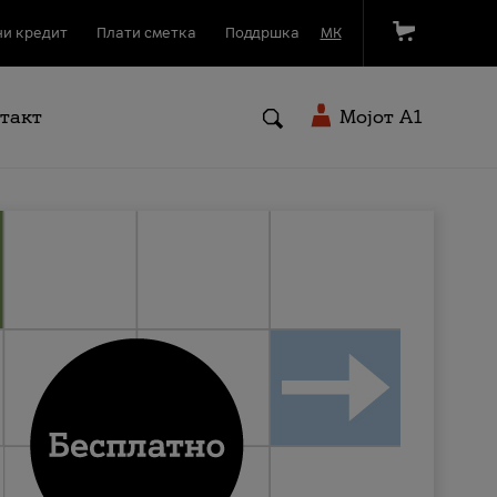
и кредит
Плати сметка
Поддршка
МК
такт
Мојот A1