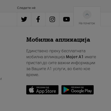
Следете нè
На почеток
Мобилна апликација
Единствено преку бесплатната
мобилна апликација
Мојот A1
имате
пристап до сите важни информации
за Вашите A1 услуги, во било кое
време.
и