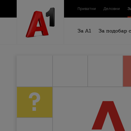
Приватни
Деловни
З
За А1
За подобар 