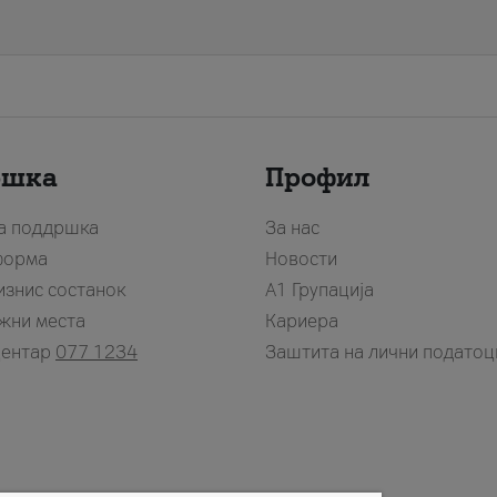
ршка
Профил
за поддршка
За нас
форма
Новости
изнис состанок
А1 Групација
жни места
Кариера
центар
077 1234
Заштита на лични податоц