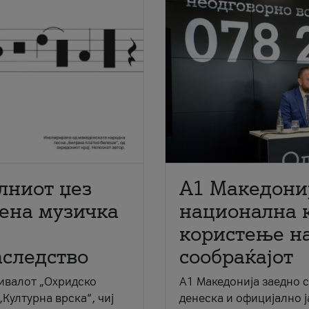
лниот џез
A1 Македони
мена музичка
национална 
користење на
аследство
сообраќајот
ивалот „Охридско
A1 Македонија заедно 
„Културна врска“, чиј
денеска и официјално 