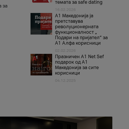
темата за safe dating
а за
16.02.2026
А1 Македонија ја
претставува
револуционерната
функционалност „
Подари на пријател“ за
А1 Алфа корисници
02.02.2026
Празничен A1 Net Sеf
подарок од А1
Македонија за сите
корисници
04.12.2025