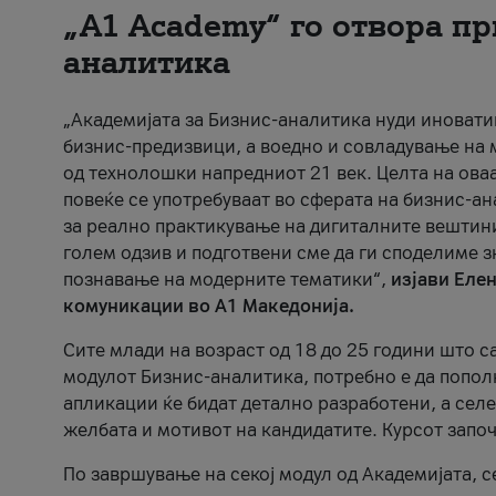
„A1 Academy“ го отвора пр
аналитика
„Академијата за Бизнис-аналитика нуди иноват
бизнис-предизвици, а воедно и совладување на
од технолошки напредниот 21 век. Целта на оваа
повеќе се употребуваат во сферата на бизнис-а
за реално практикување на дигиталните вештин
голем одзив и подготвени сме да ги споделиме з
познавање на модерните тематики“,
изјави Еле
комуникации во А1 Македонија.
Сите млади на возраст од 18 до 25 години што с
модулот Бизнис-аналитика, потребно е да попол
апликации ќе бидат детално разработени, а сел
желбата и мотивот на кандидатите. Курсот започ
По завршување на секој модул од Академијата, с