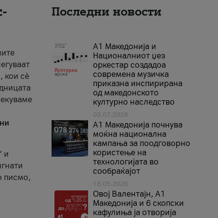
-
Последни новости
А1 Македонија и
ните
Националниот џез
егуваат
оркестар создадоа
современа музичка
, кои сè
приказна инспирирана
едницата
од македонското
чекуваме
културно наследство
03.07.2026
вни
A1 Македонија почнува
моќна национална
кампања за поодговорно
користење на
“ и
технологијата во
игнати
сообраќајот
о писмо,
18.05.2026
Овој Валентајн, A1
Македонија и 6 скопски
кафулиња ја отворија