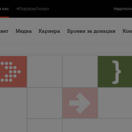
а нас
#ПодобарОнлајн
Надополн
свет
Медиа
Кариера
Броеви за донации
Кон