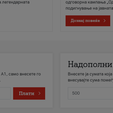
а легендарната
одговорна кампања „Од
подигнување на јавната 
Дознај повеќе
Надополни
 А1, само внесете го
Внесете ја сумата кој
.
внесувајте сума помеѓ
Плати