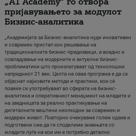
„A1 Academy“ го отвора
пријавувањето за модулот
За нас
Бизнис-аналитика
#ПодобарОнлајн
„Академијата за Бизнис-аналитика нуди иновативен
и современ пристап кон решавање на
традиционалните бизнис-предизвици, а воедно и
совладување на модерните и актуелни бизнис-
проблематики што произлегуваат од технолошки
напредниот 21 век. Целта на оваа програма е да се
објаснат најновите методи и практики, кои сè
повеќе се употребуваат во сферата на бизнис-
аналитика и оперативниот менаџмент на младите и
на заедницата за реално практикување на
дигиталните вештини неопходни за современ и
модерен живот. Повторно очекуваме голем одзив и
подготвени сме да ги споделиме знаењата со
младите луѓе на кои им е потребно детално