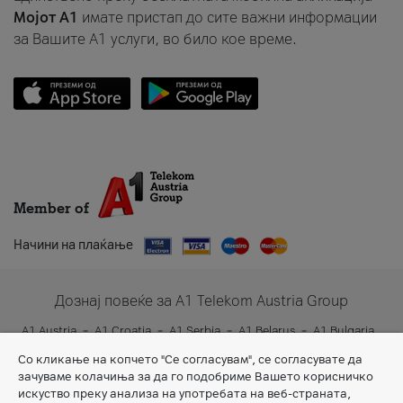
Мојот A1
имате пристап до сите важни информации
за Вашите A1 услуги, во било кое време.
Member of
Начини на плаќање
Дознај повеќе за A1 Telekom Austria Group
A1 Austria
A1 Croatia
A1 Serbia
A1 Belarus
A1 Bulgaria
A1 Slovenia
A1 Digital
Со кликање на копчето "Се согласувам", се согласувате да
зачуваме колачиња за да го подобриме Вашето корисничко
искуство преку анализа на употребата на веб-страната,