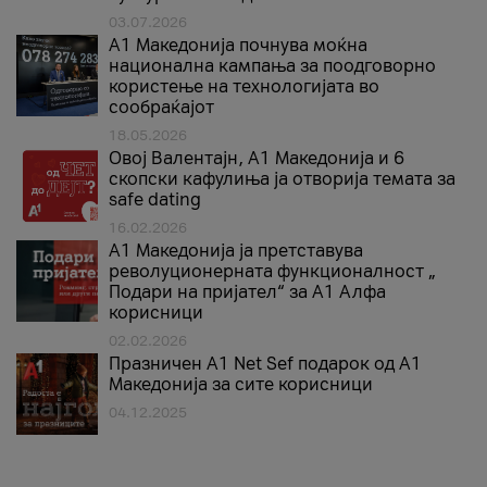
03.07.2026
A1 Македонија почнува моќна
национална кампања за поодговорно
користење на технологијата во
сообраќајот
18.05.2026
Овој Валентајн, A1 Македонија и 6
скопски кафулиња ја отворија темата за
safe dating
16.02.2026
А1 Македонија ја претставува
револуционерната функционалност „
Подари на пријател“ за А1 Алфа
корисници
02.02.2026
Празничен A1 Net Sеf подарок од А1
Македонија за сите корисници
04.12.2025