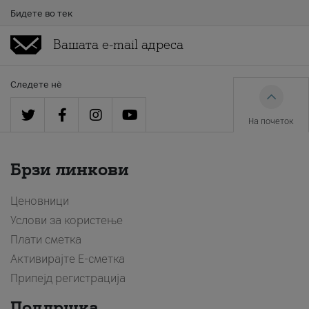
Бидете во тек
Следете нè
На почеток
Брзи линкови
Ценовници
Услови за користење
Плати сметка
Активирајте Е-сметка
Припејд регистрација
Поддршка