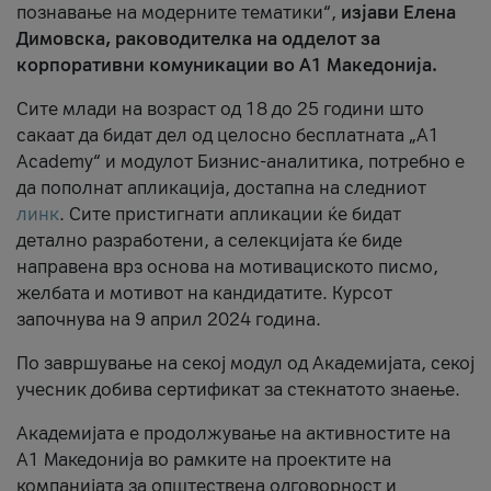
познавање на модерните тематики“,
изјави Елена
Димовска, раководителка на одделот за
корпоративни комуникации во А1 Македонија.
Сите млади на возраст од 18 до 25 години што
сакаат да бидат дел од целосно бесплатната „A1
Academy“ и модулот Бизнис-аналитика, потребно е
да пополнат апликација, достапна на следниот
линк
. Сите пристигнати апликации ќе бидат
детално разработени, а селекцијата ќе биде
направена врз основа на мотивациското писмо,
желбата и мотивот на кандидатите. Курсот
започнува на 9 април 2024 година.
По завршување на секој модул од Академијата, секој
учесник добива сертификат за стекнатото знаење.
Академијата е продолжување на активностите на
А1 Македонија во рамките на проектите на
компанијата за општествена одговорност и